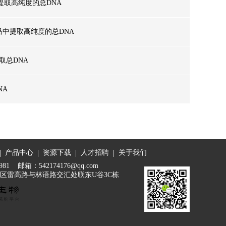
提取高纯度的总DNA
品中提取高纯度的总DNA
取总DNA
NA
|
|
|
|
产品中心
资源下载
人才招聘
关于我们
981 邮箱：542174176@qq.com
区雷高路与林语路交汇处联东U谷3C栋